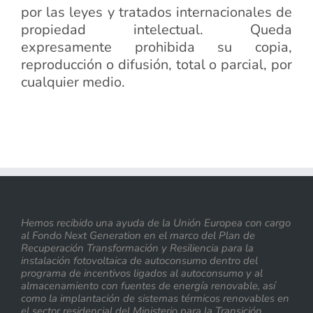
por las leyes y tratados internacionales de
propiedad intelectual. Queda
expresamente prohibida su copia,
reproducción o difusión, total o parcial, por
cualquier medio.
Hemos recibido una ayuda de la Unión Europea con cargo
al Fondo Next Generation en el marco del Plan de
Recuperación Transformación y Resiliencia para la
instalación fotovoltaica de autoconsumo dentro del
programa de incentivos ligados al autoconsumo y al
almacenamiento con fuentes de energía renovable, así
como la implantación de sistemas térmicos renovables en
el sector residencial del Ministerio para la Transición