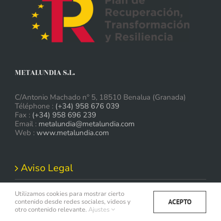
METALUNDIA S.L.
C/Antonio Machado nº 5, 18510 Benalua (Granada)
Téléphone :
(+34) 958 676 039
Fax :
(+34) 958 696 239
Email :
metalundia@metalundia.com
Web :
www.metalundia.com
Aviso Legal
Utilizamos cookies para mostrar cierto
ACEPTO
contenido desde redes sociales, videos y
otro contenido relevante.
Ajustes