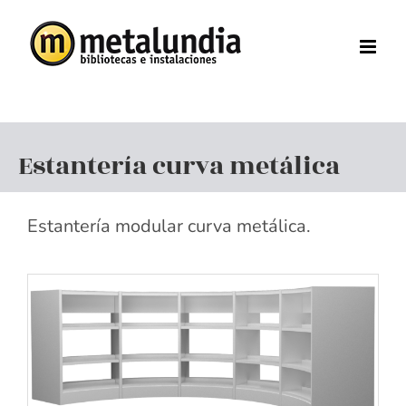
Saltar
al
contenido
Estantería curva metálica
Estantería modular curva metálica.