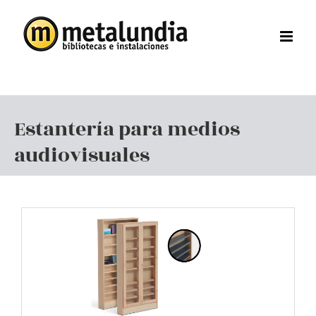
Saltar
al
contenido
Estantería para medios
audiovisuales