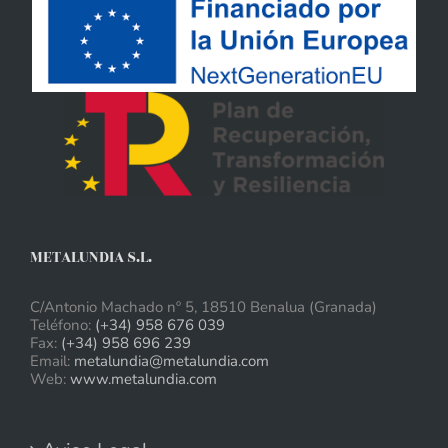
METALUNDIA S.L.
C/Antonio Machado nº 5, 18510 Benalua (Granada)
Teléfono:
(+34) 958 676 039
Fax:
(+34) 958 696 239
Email:
metalundia@metalundia.com
Web:
www.metalundia.com