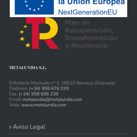
METALUNDIA S.L.
C/Antonio Machado nº 5, 18510 Benalua (Granada)
Teléfono:
(+34) 958 676 039
Fax:
(+34) 958 696 239
Email:
metalundia@metalundia.com
Web:
www.metalundia.com
Aviso Legal