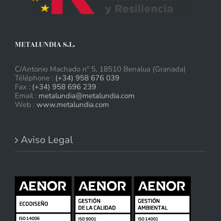
METALUNDIA S.L.
C/Antonio Machado nº 5, 18510 Benalua (Granada)
Téléphone :
(+34) 958 676 039
Fax :
(+34) 958 696 239
Email :
metalundia@metalundia.com
Web :
www.metalundia.com
Aviso Legal