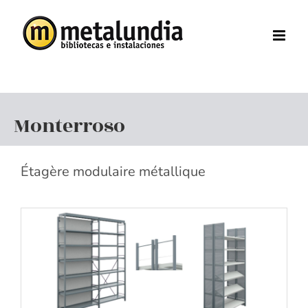
Skip
to
content
Monterroso
Étagère modulaire métallique