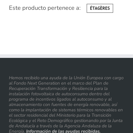
Este producto pertenece a:
ÉTAGÈRES
Hemos recibido una ayuda de la Unión Europea con cargo
al Fondo Next Generation en el marco del Plan de
Recuperación Transformación y Resiliencia para la
instalación fotovoltaica de autoconsumo dentro del
programa de incentivos ligados al autoconsumo y al
almacenamiento con fuentes de energía renovable, así
como la implantación de sistemas térmicos renovables en
el sector residencial del Ministerio para la Transición
Ecológica y el Reto Demográfico gestionando por la Junta
de Andalucía a través de la Agencia Andaluza de la
Energía.
Información de las ayudas recibidas.