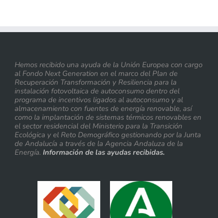
Hemos recibido una ayuda de la Unión Europea con cargo
al Fondo Next Generation en el marco del Plan de
Recuperación Transformación y Resiliencia para la
instalación fotovoltaica de autoconsumo dentro del
programa de incentivos ligados al autoconsumo y al
almacenamiento con fuentes de energía renovable, así
como la implantación de sistemas térmicos renovables en
el sector residencial del Ministerio para la Transición
Ecológica y el Reto Demográfico gestionando por la Junta
de Andalucía a través de la Agencia Andaluza de la
Energía.
Información de las ayudas recibidas.