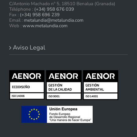
C/Antonio Machado nº 5, 18510 Benalua (Granada)
Téléphone :
(+34) 958 676 039
Fax :
(+34) 958 696 239
Email :
metalundia@metalundia.com
Web :
www.metalundia.com
Aviso Legal