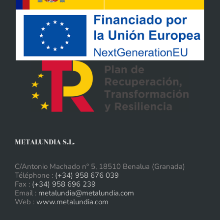
METALUNDIA S.L.
C/Antonio Machado nº 5, 18510 Benalua (Granada)
Téléphone :
(+34) 958 676 039
Fax :
(+34) 958 696 239
Email :
metalundia@metalundia.com
Web :
www.metalundia.com