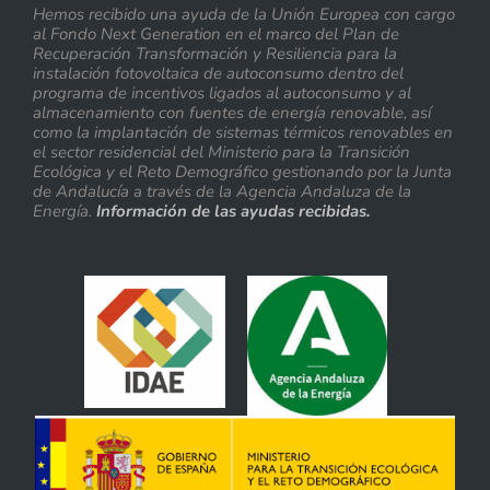
Hemos recibido una ayuda de la Unión Europea con cargo
al Fondo Next Generation en el marco del Plan de
Recuperación Transformación y Resiliencia para la
instalación fotovoltaica de autoconsumo dentro del
programa de incentivos ligados al autoconsumo y al
almacenamiento con fuentes de energía renovable, así
como la implantación de sistemas térmicos renovables en
el sector residencial del Ministerio para la Transición
Ecológica y el Reto Demográfico gestionando por la Junta
de Andalucía a través de la Agencia Andaluza de la
Energía.
Información de las ayudas recibidas.