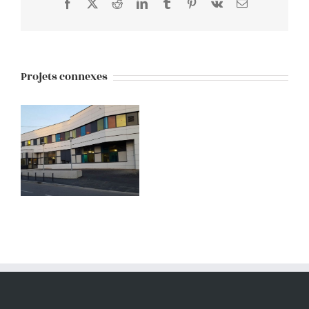
Facebook
X
Reddit
LinkedIn
Tumblr
Pinterest
Vk
E-
mail
Projets connexes