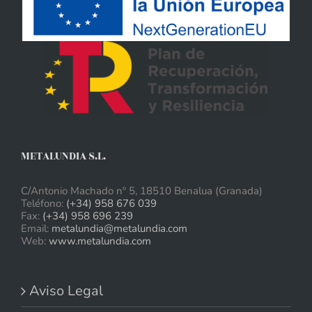
METALUNDIA S.L.
C/Antonio Machado nº 5, 18510 Benalua (Granada)
Teléfono:
(+34) 958 676 039
Fax:
(+34) 958 696 239
Email:
metalundia@metalundia.com
Web:
www.metalundia.com
Aviso Legal