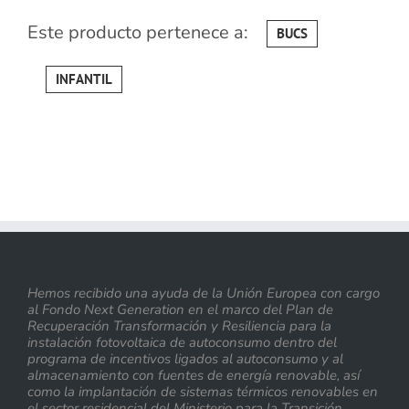
Este producto pertenece a:
BUCS
INFANTIL
Hemos recibido una ayuda de la Unión Europea con cargo
al Fondo Next Generation en el marco del Plan de
Recuperación Transformación y Resiliencia para la
instalación fotovoltaica de autoconsumo dentro del
programa de incentivos ligados al autoconsumo y al
almacenamiento con fuentes de energía renovable, así
como la implantación de sistemas térmicos renovables en
el sector residencial del Ministerio para la Transición