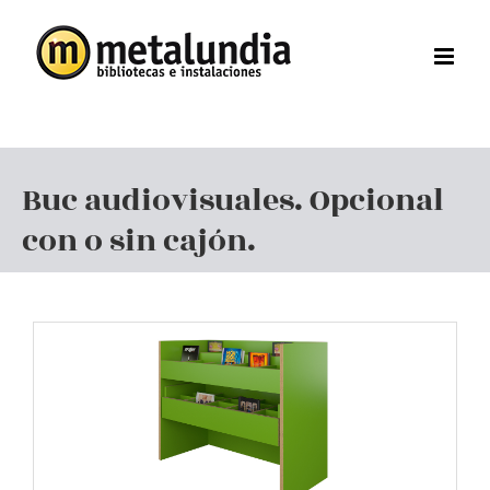
Saltar
al
contenido
Buc audiovisuales. Opcional
con o sin cajón.