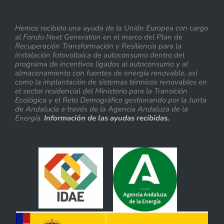
Hemos recibido una ayuda de la Unión Europea con cargo
al Fondo Next Generation en el marco del Plan de
Recuperación Transformación y Resiliencia para la
instalación fotovoltaica de autoconsumo dentro del
programa de incentivos ligados al autoconsumo y al
almacenamiento con fuentes de energía renovable, así
como la implantación de sistemas térmicos renovables en
el sector residencial del Ministerio para la Transición
Ecológica y el Reto Demográfico gestionando por la Junta
de Andalucía a través de la Agencia Andaluza de la
Energía.
Información de las ayudas recibidas.