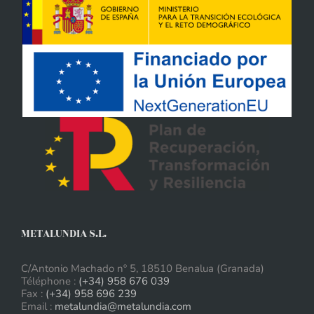
METALUNDIA S.L.
C/Antonio Machado nº 5, 18510 Benalua (Granada)
Téléphone :
(+34) 958 676 039
Fax :
(+34) 958 696 239
Email :
metalundia@metalundia.com