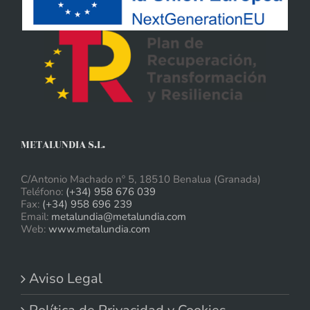
METALUNDIA S.L.
C/Antonio Machado nº 5, 18510 Benalua (Granada)
Teléfono:
(+34) 958 676 039
Fax:
(+34) 958 696 239
Email:
metalundia@metalundia.com
Web:
www.metalundia.com
Aviso Legal