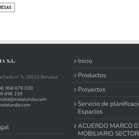
MESAS
Inicio
A S.L.
Productos
chado nº 5, 18510 Benalua
4) 958 676 039
Proyectos
58 696 239
undia@metalundia.com
Servicio de planificac
talundia.com
Espacios
ACUERDO MARCO 0
gal
MOBILIARIO SECTOR