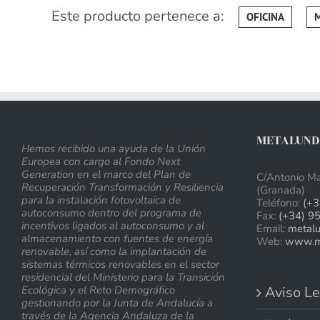
Este producto pertenece a:
OFICINA
METALUNDI
Hemos recibido una ayuda de la Unión
Europea con cargo al Fondo Next
Generation en el marco del Plan de
C/Antonio Ma
Recuperación Transformación y Resiliencia
(Granada)
para la instalación fotovoltaica de
Teléfono:
(+3
autoconsumo dentro del programa de
Fax:
(+34) 9
incentivos ligados al autoconsumo y al
Email:
metal
almacenamiento con fuentes de energía
Web:
www.me
renovable, así como la implantación de
sistemas térmicos renovables en el sector
residencial del Ministerio para la Transición
Ecológica y el Reto Demográfico
Aviso Le
gestionando por la Junta de Andalucía a
través de la Agencia Andaluza de la