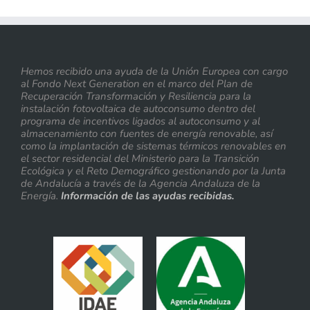
Hemos recibido una ayuda de la Unión Europea con cargo
al Fondo Next Generation en el marco del Plan de
Recuperación Transformación y Resiliencia para la
instalación fotovoltaica de autoconsumo dentro del
programa de incentivos ligados al autoconsumo y al
almacenamiento con fuentes de energía renovable, así
como la implantación de sistemas térmicos renovables en
el sector residencial del Ministerio para la Transición
Ecológica y el Reto Demográfico gestionando por la Junta
de Andalucía a través de la Agencia Andaluza de la
Energía.
Información de las ayudas recibidas.