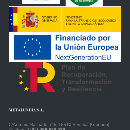
METALUNDIA S.L.
C/Antonio Machado nº 5, 18510 Benalua (Granada)
Teléfono:
(+34) 958 676 039