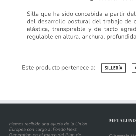
Silla que ha sido concebida a partir de
del desarrollo postural del trabajo de 
elástica, transpirable y de tacto agr
regulable en altura, anchura, profundid
Este producto pertenece a:
SILLERÍA
METALUNDI
Hemos recibido una ayuda de la Unión
Europea con cargo al Fondo Next
Generation en el marco del Plan de