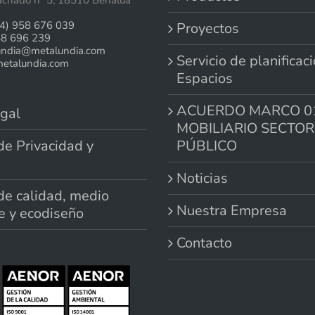
chado nº 5, 18510 Benalua
4) 958 676 039
Proyectos
58 696 239
undia@metalundia.com
Servicio de planificac
talundia.com
Espacios
ACUERDO MARCO 0
gal
MOBILIARIO SECTOR
 de Privacidad y
PÚBLICO
Noticias
 de calidad, medio
Nuestra Empresa
e y ecodiseño
Contacto