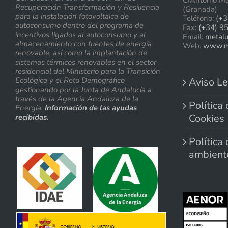
C/Antonio Ma
Recuperación Transformación y Resiliencia
(Granada)
para la instalación fotovoltaica de
Teléfono:
(+3
autoconsumo dentro del programa de
Fax:
(+34) 9
incentivos ligados al autoconsumo y al
Email:
metal
almacenamiento con fuentes de energía
Web:
www.me
renovable, así como la implantación de
sistemas térmicos renovables en el sector
residencial del Ministerio para la Transición
Ecológica y el Reto Demográfico
Aviso Le
gestionando por la Junta de Andalucía a
través de la Agencia Andaluza de la
Política
Energía.
Información de las ayudas
Cookies
recibidas.
Política
ambient