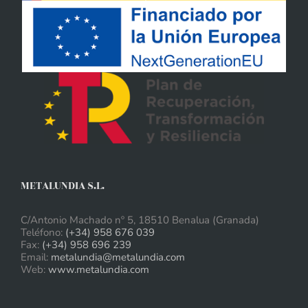
METALUNDIA S.L.
C/Antonio Machado nº 5, 18510 Benalua (Granada)
Teléfono:
(+34) 958 676 039
Fax:
(+34) 958 696 239
Email:
metalundia@metalundia.com
Web:
www.metalundia.com