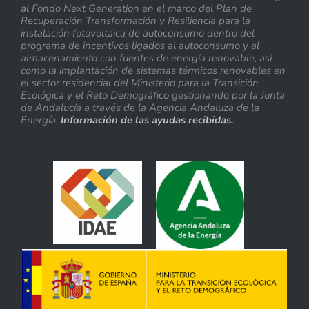
al Fondo Next Generation en el marco del Plan de
Recuperación Transformación y Resiliencia para la
instalación fotovoltaica de autoconsumo dentro del
programa de incentivos ligados al autoconsumo y al
almacenamiento con fuentes de energía renovable, así
como la implantación de sistemas térmicos renovables en
el sector residencial del Ministerio para la Transición
Ecológica y el Reto Demográfico gestionando por la Junta
de Andalucía a través de la Agencia Andaluza de la
Energía.
Información de las ayudas recibidas.