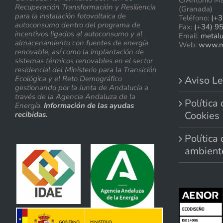
C/Antonio Ma
Recuperación Transformación y Resiliencia
(Granada)
para la instalación fotovoltaica de
Teléfono:
(+3
autoconsumo dentro del programa de
Fax:
(+34) 9
incentivos ligados al autoconsumo y al
Email:
metal
almacenamiento con fuentes de energía
Web:
www.me
renovable, así como la implantación de
sistemas térmicos renovables en el sector
residencial del Ministerio para la Transición
Ecológica y el Reto Demográfico
Aviso Le
gestionando por la Junta de Andalucía a
través de la Agencia Andaluza de la
Política
Energía.
Información de las ayudas
Cookies
recibidas.
Política
ambient