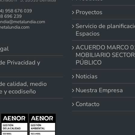
chado nº 5, 18510 Benalua
4) 958 676 039
Proyectos
58 696 239
undia@metalundia.com
Servicio de planificac
talundia.com
Espacios
ACUERDO MARCO 0
gal
MOBILIARIO SECTOR
 de Privacidad y
PÚBLICO
Noticias
 de calidad, medio
Nuestra Empresa
e y ecodiseño
Contacto