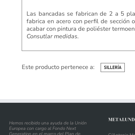
Las bancadas se fabrican de 2 a 5 pla
fabrica en acero con perfil de secció
acabar con pintura de poliéster termoen
Consutlar medidas.
Este producto pertenece a:
SILLERÍA
METALUNDI
Hemos recibido una ayuda de la Unión
Europea con cargo al Fondo Next
Generation en el marco del Plan de