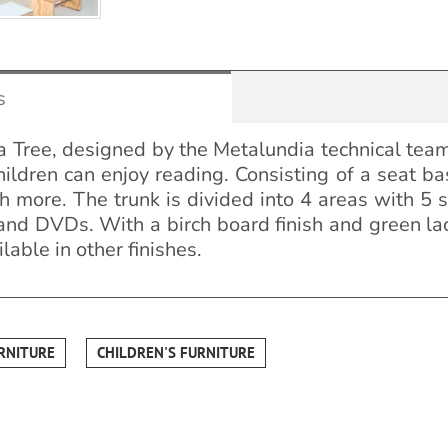
s
 a Tree, designed by the Metalundia technical team
ildren can enjoy reading. Consisting of a seat ba
more. The trunk is divided into 4 areas with 5 s
and DVDs. With a birch board finish and green l
lable in other finishes.
RNITURE
CHILDREN'S FURNITURE