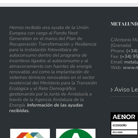
METALUNDI
Hemos recibido una ayuda de la Unión
Europea con cargo al Fondo Next
Generation en el marco del Plan de
C/Antonio Ma
Recuperación Transformación y Resiliencia
(Granada)
para la instalación fotovoltaica de
Phone:
(+34)
autoconsumo dentro del programa de
Fax:
(+34) 9
incentivos ligados al autoconsumo y al
Email:
metal
almacenamiento con fuentes de energía
Web:
www.me
renovable, así como la implantación de
sistemas térmicos renovables en el sector
residencial del Ministerio para la Transición
Ecológica y el Reto Demográfico
Aviso Le
gestionando por la Junta de Andalucía a
través de la Agencia Andaluza de la
Energía.
Información de las ayudas
recibidas.