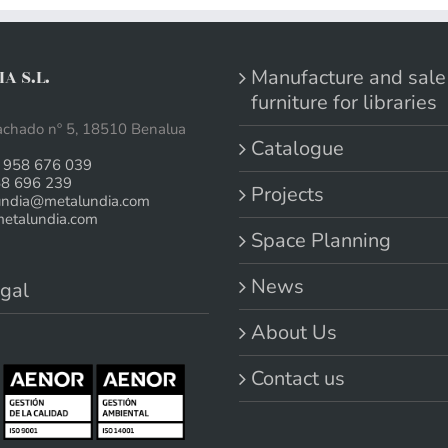
Manufacture and sale
A S.L.
furniture for libraries
chado nº 5, 18510 Benalua
Catalogue
 958 676 039
58 696 239
Projects
undia@metalundia.com
talundia.com
Space Planning
News
gal
About Us
Contact us