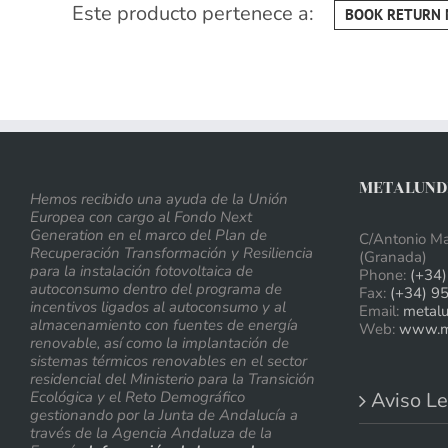
Este producto pertenece a:
BOOK RETURN 
METALUNDI
Hemos recibido una ayuda de la Unión
Europea con cargo al Fondo Next
Generation en el marco del Plan de
C/Antonio Ma
Recuperación Transformación y Resiliencia
(Granada)
para la instalación fotovoltaica de
Phone:
(+34)
autoconsumo dentro del programa de
Fax:
(+34) 9
incentivos ligados al autoconsumo y al
Email:
metal
almacenamiento con fuentes de energía
Web:
www.me
renovable, así como la implantación de
sistemas térmicos renovables en el sector
residencial del Ministerio para la Transición
Ecológica y el Reto Demográfico
Aviso Le
gestionando por la Junta de Andalucía a
través de la Agencia Andaluza de la