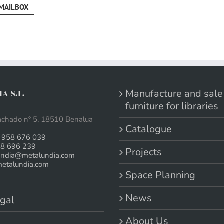
MAILBOX
Manufacture and sale
A S.L.
furniture for libraries
chado nº 5, 18510 Benalua
Catalogue
 958 676 039
58 696 239
Projects
undia@metalundia.com
talundia.com
Space Planning
News
gal
About Us