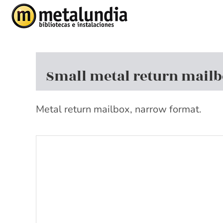
Skip
to
content
Small metal return mail
Metal return
mailbox
, narrow format.