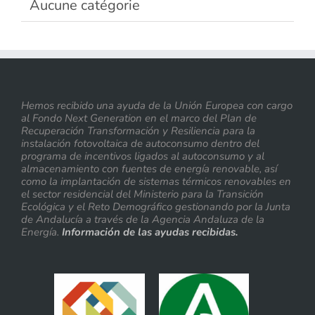
Aucune catégorie
Hemos recibido una ayuda de la Unión Europea con cargo
al Fondo Next Generation en el marco del Plan de
Recuperación Transformación y Resiliencia para la
instalación fotovoltaica de autoconsumo dentro del
programa de incentivos ligados al autoconsumo y al
almacenamiento con fuentes de energía renovable, así
como la implantación de sistemas térmicos renovables en
el sector residencial del Ministerio para la Transición
Ecológica y el Reto Demográfico gestionando por la Junta
de Andalucía a través de la Agencia Andaluza de la
Energía.
Información de las ayudas recibidas.