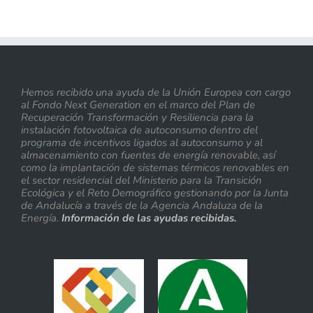
Hemos recibido una ayuda de la Unión Europea con cargo
al Fondo Next Generation en el marco del Plan de
Recuperación Transformación y Resiliencia para la
instalación fotovoltaica de autoconsumo dentro del
programa de incentivos ligados al autoconsumo y al
almacenamiento con fuentes de energía renovable, así
como la implantación de sistemas térmicos renovables en
el sector residencial del Ministerio para la Transición
Ecológica y el Reto Demográfico gestionando por la Junta
de Andalucía a través de la Agencia Andaluza de la
Energía.
Información de las ayudas recibidas.