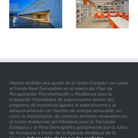
Hemos recibido una ayuda de la Unión Europea con cargo
al Fondo Next Generation en el marco del Plan de
Recuperación Transformación y Resiliencia para la
instalación fotovoltaica de autoconsumo dentro del
programa de incentivos ligados al autoconsumo y al
almacenamiento con fuentes de energía renovable, así
como la implantación de sistemas térmicos renovables en
el sector residencial del Ministerio para la Transición
Ecológica y el Reto Demográfico gestionando por la Junta
de Andalucía a través de la Agencia Andaluza de la