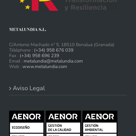
METALUNDIA S.L.
C/Antonio Machado nº 5, 18510 Benalua (Granada)
Téléphone :
(+34) 958 676 039
Fax :
(+34) 958 696 239
Email :
metalundia@metalundia.com
Web :
www.metalundia.com
Aviso Legal