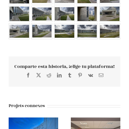
Comparte esta historia, ¡elige tu plataforma!
Facebook
X
Reddit
LinkedIn
Tumblr
Pinterest
Vk
E-
mail
Projets connexes