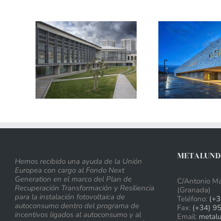
METALUNDI
Hemos recibido una ayuda de la Unión
Europea con cargo al Fondo Next
Generation en el marco del Plan de
C/Antonio Ma
Recuperación Transformación y Resiliencia
(Granada)
para la instalación fotovoltaica de
Teléfono:
(+3
autoconsumo dentro del programa de
Fax:
(+34) 9
incentivos ligados al autoconsumo y al
Email:
metal