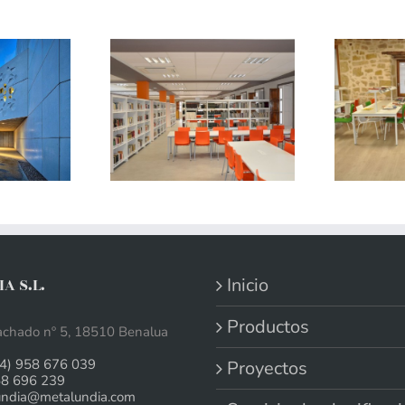
Inicio
A S.L.
Productos
chado nº 5, 18510 Benalua
4) 958 676 039
Proyectos
58 696 239
undia@metalundia.com