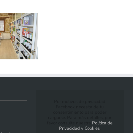
Por motivos de privacidad
Facebook necesita de tu
consentimiento para poder
cargarse. Para más detalles, por
favor consulte nuestra
Política de
Privacidad y Cookies
.