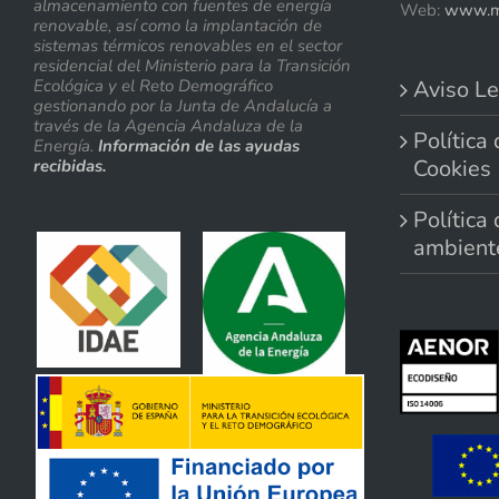
almacenamiento con fuentes de energía
Web:
www.me
renovable, así como la implantación de
sistemas térmicos renovables en el sector
residencial del Ministerio para la Transición
Ecológica y el Reto Demográfico
Aviso Le
gestionando por la Junta de Andalucía a
través de la Agencia Andaluza de la
Política
Energía.
Información de las ayudas
Cookies
recibidas.
Política
ambient