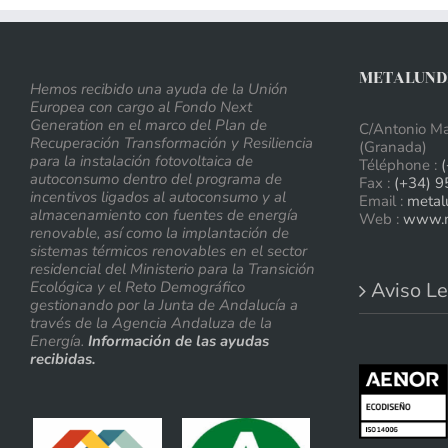
METALUNDI
Hemos recibido una ayuda de la Unión
Europea con cargo al Fondo Next
Generation en el marco del Plan de
C/Antonio Ma
Recuperación Transformación y Resiliencia
(Granada)
para la instalación fotovoltaica de
Téléphone :
autoconsumo dentro del programa de
Fax :
(+34) 9
incentivos ligados al autoconsumo y al
Email :
metal
almacenamiento con fuentes de energía
Web :
www.m
renovable, así como la implantación de
sistemas térmicos renovables en el sector
residencial del Ministerio para la Transición
Ecológica y el Reto Demográfico
Aviso Le
gestionando por la Junta de Andalucía a
través de la Agencia Andaluza de la
Energía.
Información de las ayudas
recibidas.