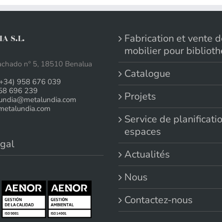
Fabrication et vente 
A S.L.
mobilier pour bibliot
chado nº 5, 18510 Benalua
Catalogue
(+34) 958 676 039
58 696 239
Projets
undia@metalundia.com
etalundia.com
Service de planificati
espaces
gal
Actualités
Nous
Contactez-nous