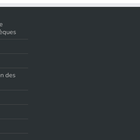
de
hèques
on des